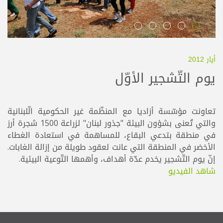
أيار 2012
يوم التّشجير الأوّل
تعاونت مؤسّسة أزاديا مع المنظّمة غير الحكومية الّلبنانية
والتي تُعنى بشؤون البيئة "جذور لبنان" لزراعة 1500 شجرة أرز
في منطقة بتدعي البقاع، للمساهمة في استعادة الغطاء
الأخضر في المنطقة التي عانت لعقود طويلة من إزالة الغابات.
إنّ يوم التّشجير يخدم عدّة أهداف، وأهمها التّوعية البيئية.
شاهد الفيديو