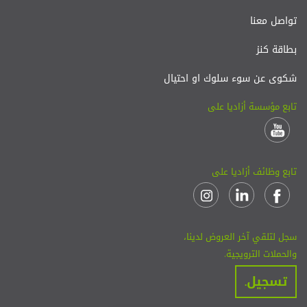
كانون الأول
تواصل معنا
بطاقة كنز
2013
شكوى عن سوء سلوك او احتيال
جولة الجناح الأخضر
تابع مؤسسة أزاديا على
الأولى
شاهد التفاصيل
تشرين الثاني
تابع وظائف أزاديا على
2013
سجل لتلقي آخر العروض لدينا،
يوم التّشجير الثّاني
والحملات الترويجية.
شاهد التفاصيل
تسجيل.