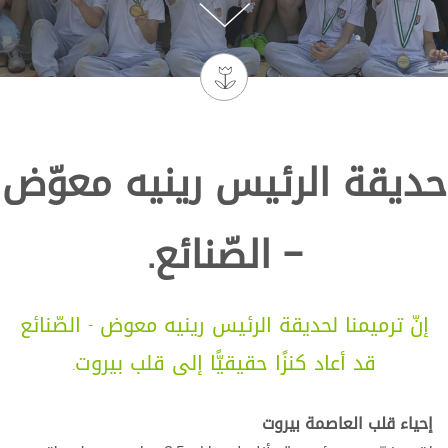
شباط 2016
مبادرة إعادة تدوير
النفايات
شاهد التفاصيل
حديقة الرئيس رينيه معوّض
أيار 2015
– الصّنائع.
الذّكرى السّنوية
الأولى لإعادة افتتاح
حديقة رينيه معوض -
الصّنائع
إنّ ترميمنا لحديقة الرئيس رينيه معوض - الصّنائع
شاهد التفاصيل
قد أعاد كنزًا حقيقيًّا إلى قلب بيروت.
نيسان 2015
إحياء قلب العاصمة بيروت
التحدّي الأخضر الأوّل