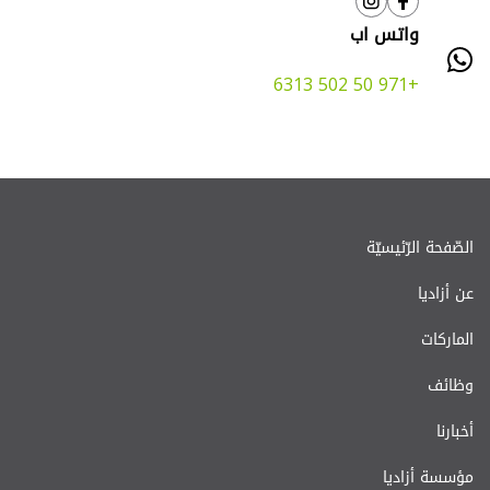
أيار 2014
واتس اب
جولة اعلامية حصرية
+971 50 502 6313
في حديقة رينيه
معوض – الصنائع
شاهد التفاصيل
نيسان 2014
الصّفحة الرّئيسيّة
جولة الجناح الأخضر
الثّانية
عن أزاديا
شاهد التفاصيل
الماركات
نيسان 2014
وظائف
ورش عمل مدرسيّة
أخبارنا
بيئيّة
مؤسسة أزاديا
شاهد التفاصيل