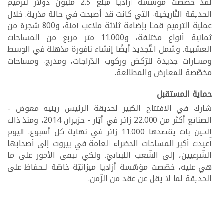
لقد خصّصت مؤسسة أزاديا مبلغ 2.5 مليون دولار لترميم
شاهد التفاصيل
الحديقة التّاريخية، التي كانت قد أصبحت في حالة مذرية. خلال
نيسان 2015
عملية الترميم قمنا بإضافة ثلاثة ملاعب آمنة، و800 شجرة من
ثمانية أنواع مختلفة، و11.000 متر مربع من المساحات
العشبية. وشمل التّجديد أيضًا إنشاء نافورة مذهلة في الوسط
أول ماراثون بيئيّ بين
ومسارات جديدة للرّكض وركوب الدّراجات، ومدرج، ومساحات
المدارس
مخصّصة للمعارض والمطالعة.
شاهد التفاصيل
حماية المستقبل
كانون الأول
شارك في الافتتاح الكبير لحديقة الرئيس رينيه معوض -
الصنائع أكثر من 22.000 زائر في أيّار - حزيران 2014، ومنذ ذاك
2014
الحين بات يقصدها 11.000 زائر في نهاية كل أسبوع. اليوم
أُعيدت أكبر المساحات الخضراء العامة في بيروت إلى أصحابها
الشّرعيين، إلى الشّعب اللبنانيّ. ولكي تبقى الأمور على ما
عيد الميلاد الأخضر
هي عليه، خصّصت مؤسّسة أزاديا ميزانيّة خاصّة للحفاظ على
شاهد التفاصيل
الحديقة لما لا يقل عن عقد من الزّمن.
تشرين الثاني