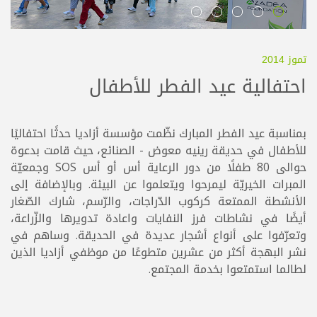
تموز 2014
احتفالية عيد الفطر للأطفال
بمناسبة عيد الفطر المبارك نظّمت مؤسسة أزاديا حدثًا احتفاليًا
للأطفال في حديقة رينيه معوض - الصنائع، حيث قامت بدعوة
حوالى 80 طفلًا من دور الرعاية أس أو أس SOS وجمعيّة
المبرات الخيريّة ليمرحوا ويتعلموا عن البيئة. وبالإضافة إلى
الأنشطة الممتعة كركوب الدّراجات، والرّسم، شارك الصّغار
أيضًا في نشاطات فرز النفايات واعادة تدويرها والزّراعة،
وتعرّفوا على أنواع أشجار عديدة في الحديقة. وساهم في
نشر البهجة أكثر من عشرين متطوعًا من موظفي أزاديا الذين
لطالما استمتعوا بخدمة المجتمع.