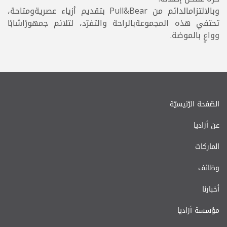
وبالالتزامالدائم من Pull&Bear بتقديم أزياء عصريةومتاحة،
تحتفي هذه المجموعةبالراحة والتفرّد، لتلائم جمهورًاشابًا
وواعٍ بالموضة.
الصّفحة الرّئيسيّة
عن أزاديا
الماركات
وظائف
أخبارنا
مؤسسة أزاديا