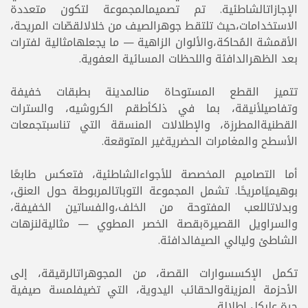
الإجازاتالشاطئية. تم تصميمالمجموعة لتكون متعددة
الاستخدامات،حيث تلتقط جوهرالصيف من خلالالقصّات المريحة،
الأقمشة المُحاكة،والألوان الزاهية — ما يجعلهامثالية لفترات
بعد الظهرالدافئة واللحظات المسائية العفوية.
تتميز القطع المستوحاة منالمدينة بطبقات خفيفة
وتفاصيلأنيقة، بما في ذلكأطقم الكروشيه، والسترات
القطنيةالمطرزة، والإطلالات المنسقة التي تناسبتجمعات
الأسطح والمغامرات الحضريةغير المتوقعة.
أما التصاميم المخصصة للأجواءالشاطئية، فتعكس طابعًا
بوهيميًامريحًا. تشمل المجموعة التوباتالمربوطة حول العنق،
وبدلاتاللعب المفتوحة من الخلف،والفساتين الخفيفة،
والسراويل القصيرةبقصة الخصر المطوي — مثاليةلنزهات
الشاطئ وليالي الصيفالدافئة.
تكمل الإكسسوارات القصة، من المجوهراتالرقيقة، إلى
الأحزمة المزينةوالحقائب اليدوية، التي تضيفلمسة صيفية
حرة علىكل إطلالة.