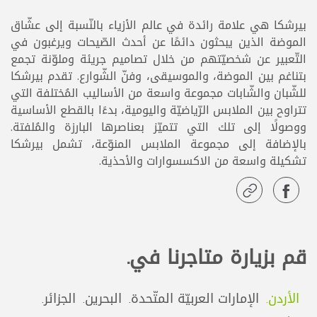
بيرشكا هي علامة رائدة في عالم الأزياء بالنّسبة إلى عشّاق
الموضة الذين يبحثون دائمًا عن أحدث الصّيحات ويرغبون في
التّعبير عن شخصيّتهم من خلال تصاميم جريئة وملوّنة تجمع
بتناغم بين الموضة، والموسيقى، وفنّ الشّوارع. تقدم بيرشكا
للشّبان والشّابات مجموعة واسعة من الأساليب المُختلفة التي
تتراوح بين الملابس الرّياضيّة واليومية، بدءًا بالقطع الأساسية
ووصولًا إلى تلك التي تتميّز بعناصرها البارزة والمُلفتة.
بالإضافة إلى مجموعة الملابس المنوّعة، تشمل بيرشكا
تشكيلة واسعة من الاكسسوارات والأحذية.
قم بزيارة متاجرنا في.
الأردن.
الإمارات العربيّة المتّحدة.
البحرين.
الجزائر.