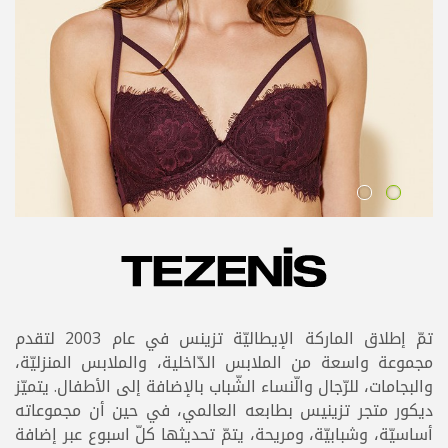
تمّ إطلاق الماركة الإيطاليّة تزينس في عام 2003 لتقدم
مجموعة واسعة من الملابس الدّاخلية، والملابس المنزليّة،
والبجامات، للرّجال والّنساء الشّباب بالإضافة إلى الأطفال. يتميّز
ديكور متجر تزينيس بطابعه العالمي، في حين أن مجموعاته
أساسيّة، وشبابيّة، ومريحة، يتمّ تحديثها كلّ اسبوع عبر إضافة